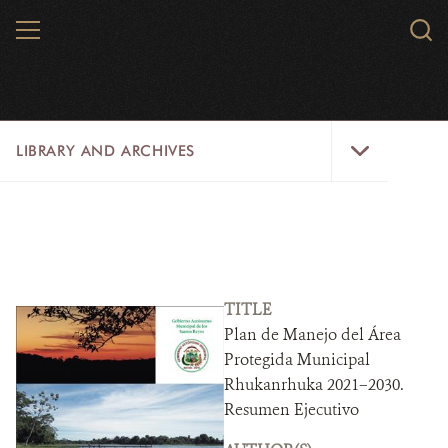
Skip
MENU
Sear
to
WCS.
main
WCS
content
Library
LIBRARY AND ARCHIVES
and
Archives
Menu
LIBRARY
ARCHIVES
WCS RESEARCH
TITLE
Plan de Manejo del Área
ARCHIVES SHOP
Protegida Municipal
Rhukanrhuka 2021–2030.
ABOUT US
Resumen Ejecutivo