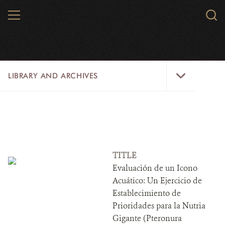
Skip
MENU
Sear
to
WCS.
main
WCS
content
Library
LIBRARY AND ARCHIVES
and
Archives
Menu
LIBRARY
ARCHIVES
WCS RESEARCH
TITLE
Evaluación de un Icono
ARCHIVES SHOP
Acuático: Un Ejercicio de
Establecimiento de
ABOUT US
Prioridades para la Nutria
Gigante (Pteronura