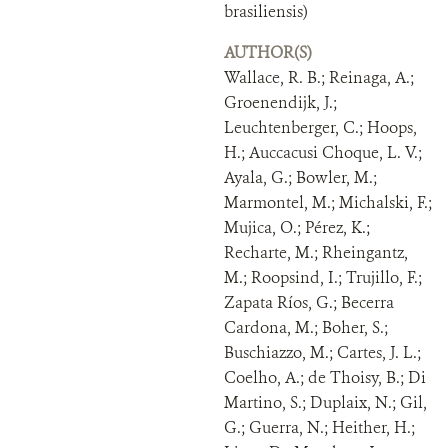
DONATE
brasiliensis)
AUTHOR(S)
Wallace, R. B.; Reinaga, A.;
Groenendijk, J.;
Leuchtenberger, C.; Hoops,
H.; Auccacusi Choque, L. V.;
Ayala, G.; Bowler, M.;
Marmontel, M.; Michalski, F.;
Mujica, O.; Pérez, K.;
Recharte, M.; Rheingantz,
M.; Roopsind, I.; Trujillo, F.;
Zapata Ríos, G.; Becerra
Cardona, M.; Boher, S.;
Buschiazzo, M.; Cartes, J. L.;
Coelho, A.; de Thoisy, B.; Di
Martino, S.; Duplaix, N.; Gil,
G.; Guerra, N.; Heither, H.;