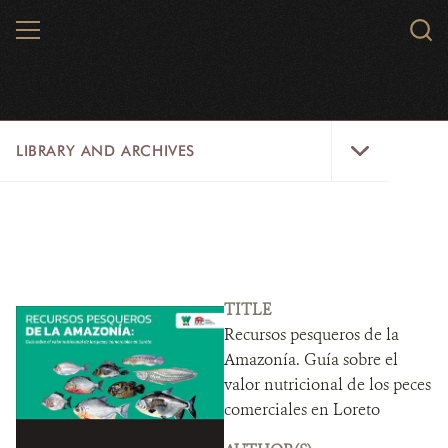
Skip
MENU
Sear
to
WCS.
main
WCS
content
Library
LIBRARY AND ARCHIVES
and
Archives
Menu
LIBRARY
ARCHIVES
WCS RESEARCH
TITLE
Recursos pesqueros de la
ARCHIVES SHOP
Amazonía. Guía sobre el
valor nutricional de los peces
ABOUT US
comerciales en Loreto