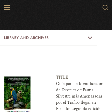
Skip
MENU
Sear
to
WCS.
main
WCS
content
Library
LIBRARY AND ARCHIVES
and
Archives
Menu
LIBRARY
ARCHIVES
WCS RESEARCH
TITLE
Guía para la Identificación
ARCHIVES SHOP
de Especies de Fauna
Silvestre más Amenazadas
ABOUT US
por el Tráfico Ilegal en
Ecuador, segunda edición