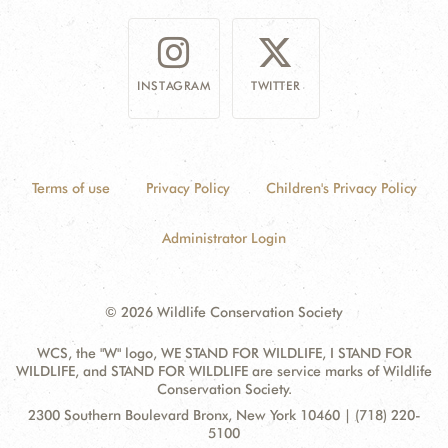
INSTAGRAM
TWITTER
Terms of use
Privacy Policy
Children's Privacy Policy
Administrator Login
© 2026 Wildlife Conservation Society
WCS, the "W" logo, WE STAND FOR WILDLIFE, I STAND FOR
WILDLIFE, and STAND FOR WILDLIFE are service marks of Wildlife
Conservation Society.
Contact
Address:
2300 Southern Boulevard Bronx, New York 10460 | (718) 220-
Information
5100