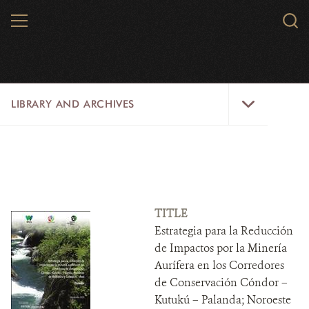
Skip
MENU
Sear
to
WCS.
main
WCS
content
Library
LIBRARY AND ARCHIVES
and
Archives
Menu
LIBRARY
ARCHIVES
WCS RESEARCH
TITLE
Estrategia para la Reducción
ARCHIVES SHOP
de Impactos por la Minería
Aurífera en los Corredores
ABOUT US
de Conservación Cóndor –
Kutukú – Palanda; Noroeste