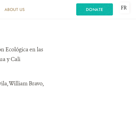
FR
ABOUT US
DONATE
ón Ecológica en las
ua y Cali
ila, William Bravo,