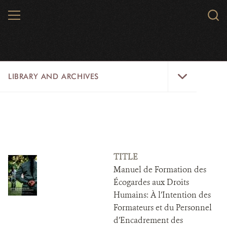
Skip
MENU
Sear
to
WCS.
main
WCS
content
Library
LIBRARY AND ARCHIVES
and
Archives
Menu
LIBRARY
ARCHIVES
WCS RESEARCH
TITLE
Manuel de Formation des
ARCHIVES SHOP
Écogardes aux Droits
Humains: À l’Intention des
ABOUT US
Formateurs et du Personnel
d’Encadrement des