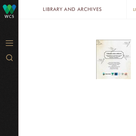
Skip
LIBRARY AND ARCHIVES
L
to
WCS
main
content
MENU
Search
WCS.org