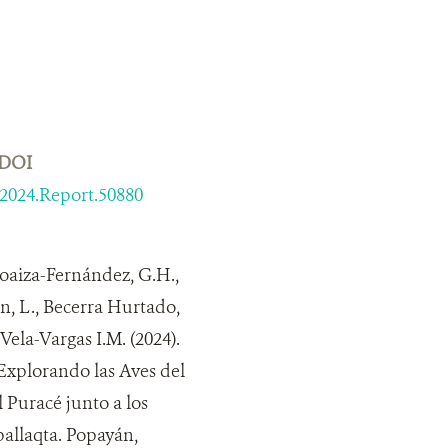
DOI
/2024.Report.50880
Loaiza-Fernández, G.H.,
on, L., Becerra Hurtado,
Vela-Vargas I.M. (2024).
Explorando las Aves del
 Puracé junto a los
allaqta. Popayán,