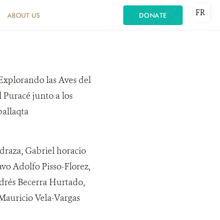
FR
ABOUT US
DONATE
Explorando las Aves del
 Puracé junto a los
allaqta
draza, Gabriel horacio
vo Adolfo Pisso-Florez,
drés Becerra Hurtado,
 Mauricio Vela-Vargas